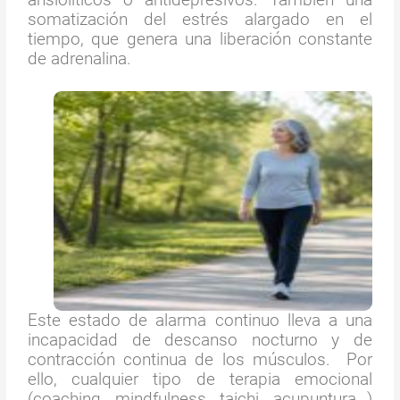
somatización del estrés alargado en el
tiempo, que genera una liberación constante
de adrenalina.
Este estado de alarma continuo lleva a una
incapacidad de descanso nocturno y de
contracción continua de los músculos. Por
ello, cualquier tipo de terapia emocional
(coaching, mindfulness, taichi, acupuntura…)