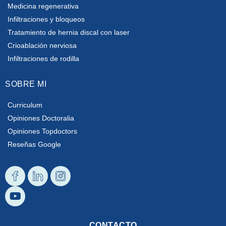
Medicina regenerativa
Infiltraciones y bloqueos
Tratamiento de hernia discal con laser
Crioablación nerviosa
Infiltraciones de rodilla
SOBRE MI
Curriculum
Opiniones Doctoralia
Opiniones Topdoctors
Reseñas Google
Diseño
Youtube
Diseño
Diseño
Facebook
Linkedin
Instagram
CONTACTO