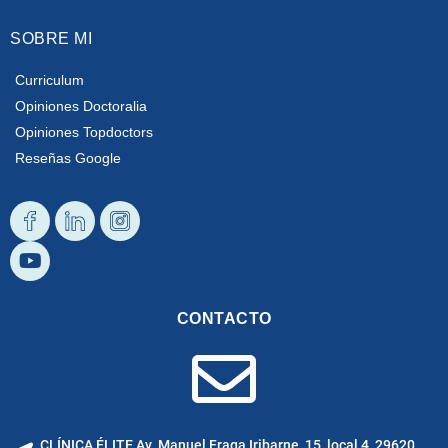
SOBRE MI
Curriculum
Opiniones Doctoralia
Opiniones Topdoctors
Reseñas Google
Diseño
Youtube
Diseño
Diseño
Facebook
Linkedin
Instagram
CONTACTO
CLÍNICA ÉLITE Av. Manuel Fraga Iribarne, 15, local 4, 29620