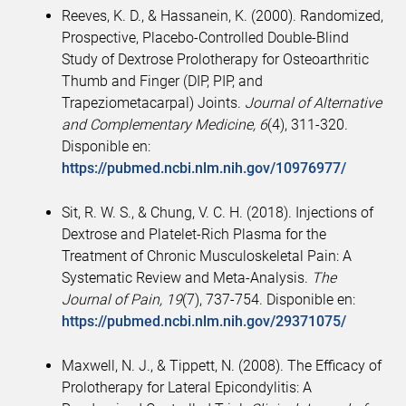
Reeves, K. D., & Hassanein, K. (2000). Randomized,
Prospective, Placebo-Controlled Double-Blind
Study of Dextrose Prolotherapy for Osteoarthritic
Thumb and Finger (DIP, PIP, and
Trapeziometacarpal) Joints.
Journal of Alternative
and Complementary Medicine, 6
(4), 311-320.
Disponible en:
https://pubmed.ncbi.nlm.nih.gov/10976977/
Sit, R. W. S., & Chung, V. C. H. (2018). Injections of
Dextrose and Platelet-Rich Plasma for the
Treatment of Chronic Musculoskeletal Pain: A
Systematic Review and Meta-Analysis.
The
Journal of Pain, 19
(7), 737-754. Disponible en:
https://pubmed.ncbi.nlm.nih.gov/29371075/
Maxwell, N. J., & Tippett, N. (2008). The Efficacy of
Prolotherapy for Lateral Epicondylitis: A