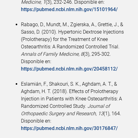
Medicine, 1
(3), 232-246. Disponible en:
https://pubmed.ncbi.nlm.nih.gov/15101964/
Rabago, D., Mundt, M., Zgierska, A., Grettie, J., &
Sasso, D. (2010). Hypertonic Dextrose Injections
(Prolotherapy) for the Treatment of Knee
Osteoarthritis: A Randomized Controlled Trial.
Annals of Family Medicine, 8
(3), 295-302.
Disponible en:
https://pubmed.ncbi.nlm.nih.gov/20458112/
Eslamián, F., Shakouri, S. K., Aghdam, A. T., &
Aghdam, H. T. (2018). Effects of Prolotherapy
Injection in Patients with Knee Osteoarthritis: A
Randomized Controlled Study.
Journal of
Orthopaedic Surgery and Research, 13
(1), 164.
Disponible en:
https://pubmed.ncbi.nlm.nih.gov/30176847/