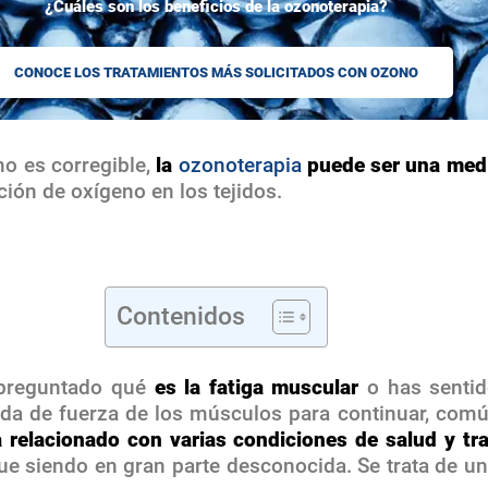
¿Cuáles son los beneficios de la ozonoterapia?
CONOCE LOS TRATAMIENTOS MÁS SOLICITADOS CON OZONO
no es corregible,
la
ozonoterapia
puede ser una medi
ación de oxígeno en los tejidos.
Contenidos
preguntado qué
es la
fatiga muscular
o has senti
dida de fuerza de los músculos para continuar, co
a relacionado con varias condiciones de salud y t
gue siendo en gran parte desconocida. Se trata de 