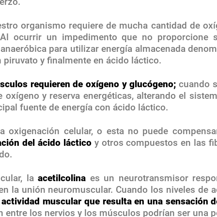
erzo.
stro organismo requiere de mucha cantidad de oxí
 Al ocurrir un impedimento que no proporcione su
n anaeróbica para utilizar energía almacenada denom
iruvato y finalmente en ácido láctico.
sculos requieren de oxígeno y glucógeno;
cuando se
e oxígeno y reserva energéticas, alterando el sist
ipal fuente de energía con ácido láctico.
 la oxigenación celular, o esta no puede compensa
ión del ácido láctico
y otros compuestos en las f
do.
cular, la
acetilcolina
es un neurotransmisor respo
en la unión neuromuscular. Cuando los niveles de a
 actividad muscular que resulta en una sensación d
 entre los nervios y los músculos podrían ser una po