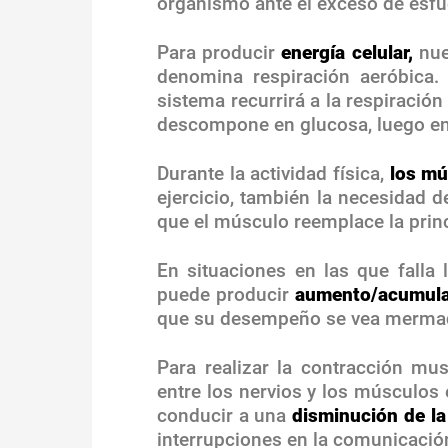
organismo ante el exceso de esfu
Para producir
energía celular,
nue
denomina respiración aeróbica.
sistema recurrirá a la respiració
descompone en glucosa, luego en p
Durante la actividad física,
los
mú
ejercicio, también la necesidad d
que el músculo reemplace la princ
En situaciones en las que falla
puede producir
aumento/acumulac
que su desempeño se vea merma
Para realizar la contracción mus
entre los nervios y los músculos 
conducir a una
disminución de la
interrupciones en la comunicación