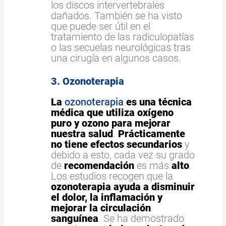
los discos intervertebrales
dañados. También se ha visto
que puede ser útil en el
tratamiento de las radiculopatías
o las secuelas neurológicas tras
una cirugía en algunos casos.
3. Ozonoterapia
La
ozonoterapia
es una técnica
médica que utiliza oxígeno
puro y ozono para mejorar
nuestra salud
.
Prácticamente
no tiene efectos secundarios
y
debido a esto, cada vez su grado
de
recomendación
es más
alto
.
Los estudios recogen que la
ozonoterapia ayuda a disminuir
el dolor, la inflamación y
mejorar la circulación
sanguínea
. Se ha demostrado