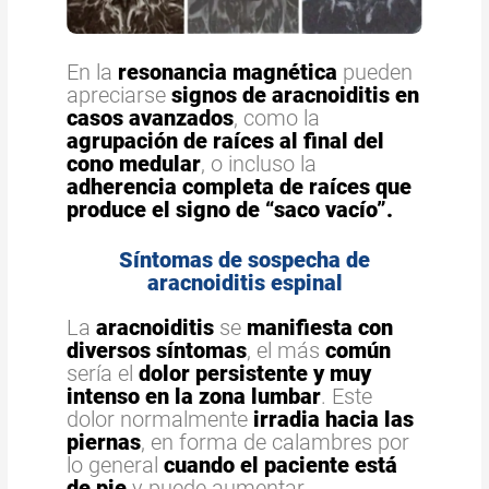
En la
resonancia magnética
pueden
apreciarse
signos de aracnoiditis en
casos avanzados
, como la
agrupación de raíces al final del
cono medular
, o incluso la
adherencia completa de raíces que
produce el signo de “saco vacío”.
Síntomas de sospecha de
aracnoiditis espinal
La
aracnoiditis
se
manifiesta con
diversos síntomas
, el más
común
sería el
dolor persistente y muy
intenso en la zona lumbar
. Este
dolor normalmente
irradia hacia las
piernas
, en forma de calambres por
lo general
cuando el paciente está
de pie
y puede aumentar