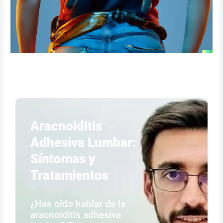
Aracnoiditis
Adhesiva Lumbar:
Síntomas y
Tratamientos
¿Has oído hablar de la
aracnoiditis adhesiva