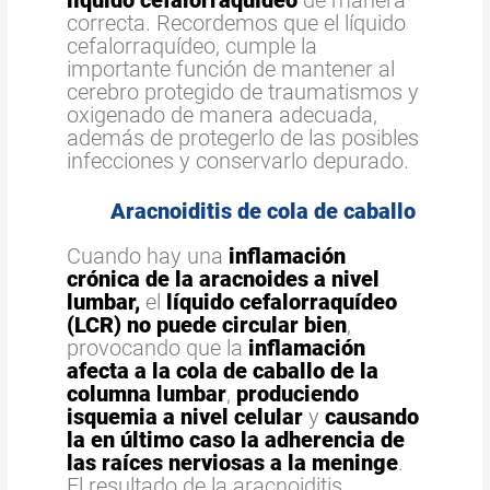
líquido cefalorraquídeo
de manera
correcta. Recordemos que el líquido
cefalorraquídeo, cumple la
importante función de mantener al
cerebro protegido de traumatismos y
oxigenado de manera adecuada,
además de protegerlo de las posibles
infecciones y conservarlo depurado.
Aracnoiditis de cola de caballo
Cuando hay una
inflamación
crónica de la aracnoides a nivel
lumbar,
el
líquido cefalorraquídeo
(LCR)
no puede circular bien
,
provocando que la
inflamación
afecta a la cola de caballo de la
columna lumbar
,
produciendo
isquemia a nivel celular
y
causando
la en último caso la adherencia de
las raíces nerviosas a la meninge
.
El resultado de la aracnoiditis