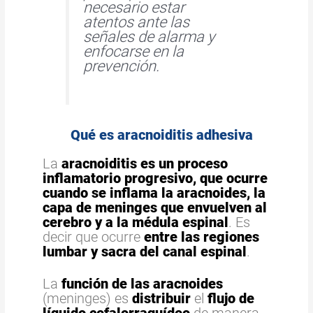
necesario estar
atentos ante las
señales de alarma y
enfocarse en la
prevención.
Qué es aracnoiditis adhesiva
La
aracnoiditis es un proceso
inflamatorio progresivo, que ocurre
cuando se inflama la aracnoides, la
capa de meninges que envuelven al
cerebro y a la médula espinal
. Es
decir que ocurre
entre las regiones
lumbar y sacra del canal espinal
.
La
f
unción de las aracnoides
(meninges) es
distribuir
el
flujo de