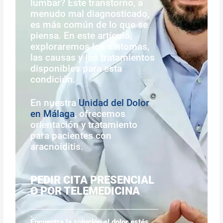
lumbar? Este transtorno, a
menudo mal diagnosticado,
es más común de lo que se
piensa. En este artículo,
exploraremos los síntomas,
las causas y los tratamientos
disponibles para esta
condición.
En nuestra
Unidad del Dolor
en Málaga
, ofrecemos
orientación y tratamiento
para pacientes con
aracnoiditis.
PEDIR CITA PRESENCIAL
O POR TELEMEDICINA
Encuentra la solución al dolor estés