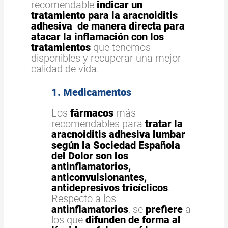
recomendable
indicar un
tratamiento para la aracnoiditis
adhesiva
de manera directa para
atacar la inflamación con los
tratamientos
que tenemos
disponibles y recuperar una mejor
calidad de vida.
1. Medicamentos
Los
fármacos
más
recomendables para
tratar la
aracnoiditis adhesiva lumbar
según la Sociedad Española
del Dolor son los
antinflamatorios,
anticonvulsionantes,
antidepresivos tricíclicos
.
Respecto a los
antinflamatorios
, se
prefiere
a
los que
difunden de forma al