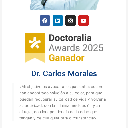
F
L
I
Y
a
i
n
o
c
n
s
u
e
k
t
t
b
e
a
u
o
d
g
b
o
i
r
e
k
n
a
m
Dr. Carlos Morales
«Mi objetivo es ayudar a los pacientes que no
han encontrado solución a su dolor, para que
puedan recuperar su calidad de vida y volver a
su actividad, con la mínima medicación y sin
cirugía, con independencia de la edad que
tengan y de cualquier otra circunstancia».