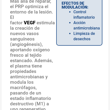
Más allá de reparar,
EFECTOS DE
el PRP optimiza el
MODULACIÓN:
entorno de la lesión.
Control
El
inflamatorio
factor
VEGF
estimula
Acción
la creación de
antimicrobiana
nuevos vasos
Limpieza de
sanguíneos
desechos
(angiogénesis),
aportando oxígeno
fresco al tejido
estancado. Además,
el plasma tiene
propiedades
antimicrobianas y
modula los
macrófagos,
pasando de un
estado inflamatorio
destructivo (M1) a
uno regenerativo