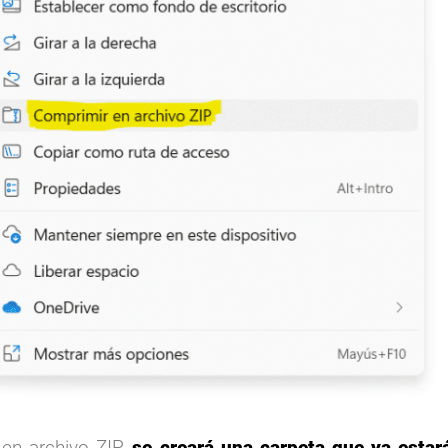
en archivo ZIP,
se creará una carpeta que ya estará