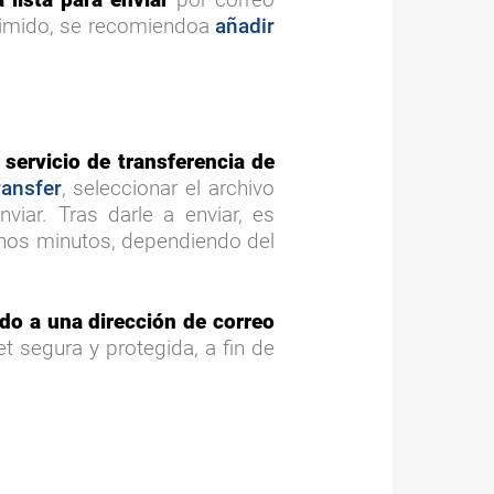
primido, se recomiendoa
añadir
 servicio de transferencia de
ansfer
, seleccionar el archivo
viar. Tras darle a enviar, es
 unos minutos, dependiendo del
do a una dirección de correo
t segura y protegida, a fin de