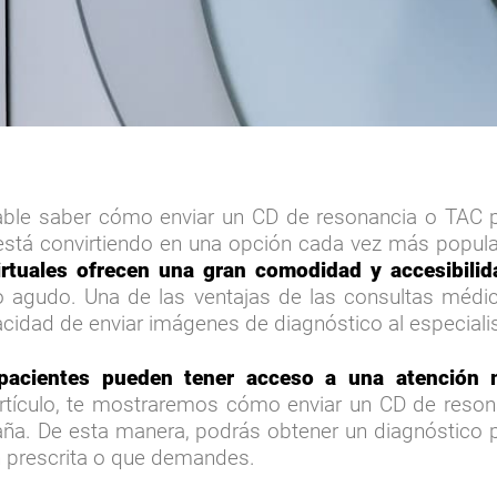
ble saber cómo enviar un CD de resonancia o TAC po
está convirtiendo en una opción cada vez más popula
rtuales ofrecen una gran comodidad y accesibilid
o agudo. Una de las ventajas de las consultas médic
pacidad de enviar imágenes de diagnóstico al especial
acientes pueden tener acceso a una atención m
artículo, te mostraremos cómo enviar un CD de reson
ña. De esta manera, podrás obtener un diagnóstico pre
 prescrita o que demandes.