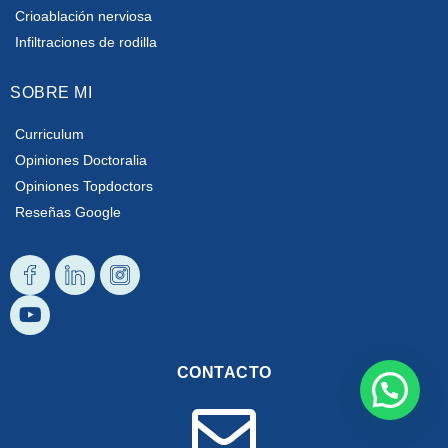
Crioablación nerviosa
Infiltraciones de rodilla
SOBRE MI
Curriculum
Opiniones Doctoralia
Opiniones Topdoctors
Reseñas Google
Diseño
Youtube
Diseño
Diseño
Facebook
Linkedin
Instagram
CONTACTO